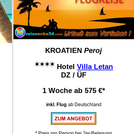
KROATIEN
Peroj
✶✶✶✶
Hotel
Villa Letan
DZ / ÜF
1 Woche ab 575 €*
inkl. Flug
ab Deutschland
* Preis pro Person bei 2er-Belegung