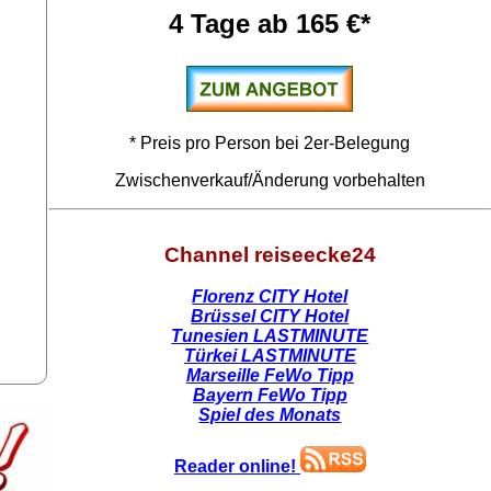
4 Tage ab 165 €*
* Preis pro Person bei 2er-Belegung
Zwischenverkauf/Änderung vorbehalten
Channel reiseecke24
Florenz CITY Hotel
Brüssel CITY Hotel
Tunesien LASTMINUTE
Türkei LASTMINUTE
Marseille FeWo Tipp
Bayern FeWo Tipp
Spiel des Monats
Reader online!