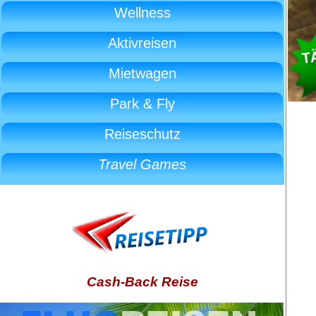
Wellness
Aktivreisen
Mietwagen
Park & Fly
Reiseschutz
Travel Games
Cash-Back Reise